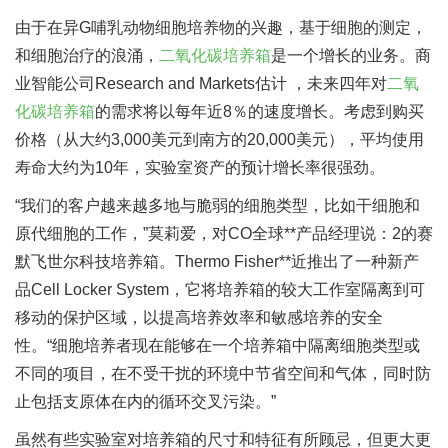
由于在异G哺乳动物细胞培养物的兴趣，基于细胞的测定，
和细胞治疗的浪涌，
二氧化碳培养箱
是一个增长的业务。商
业智能公司Research and Markets估计 ，未来四年对
二氧
化碳培养箱
的需求将以每年近8％的速度增长。考虑到购买
价格（从大约3,000美元到南方的20,000美元），平均使用
寿命大约为10年，实验室资产的预计增长率很强劲。
“我们的客户越来越多地与脆弱的细胞类型，比如干细胞和
原代细胞的工作，”莫莉爱，对CO全球**产品经理说：2的赛
默飞世尔科技培养箱。Thermo Fisher**近推出了一种新产
品Cell Locker System，它将培养箱的较大工作室隔离到可
移动的保护区域，以提高培养效率和敏感培养的安全
性。“细胞培养者现在能够在一个培养箱中隔离细胞类型或
不同的项目，在不受干扰的环境中节省空间和气体，同时防
止包括支原体在内的循环交叉污染。”
虽然有些实验室对培养箱的尺寸和特征有所顾忌，但更大更