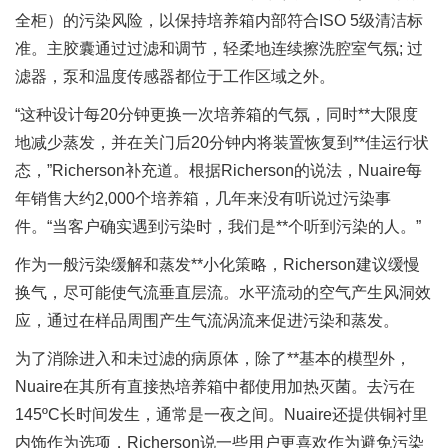
全柜）的污染风险，以保持培养箱内部符合ISO 5级清洁标
准。主胶囊通过过滤和调节，轻柔地连续擦洗腔室气氛; 过
滤器，泵和温度传感器都位于工作区域之外。
“这种设计每20分钟更换一次培养箱的气氛，同时**大限度
地减少蒸发，并在关门后20分钟内将装置恢复到**佳运行状
态，”Richerson补充道。根据Richerson的说法，Nuaire每
年销售大约2,000个培养箱，几年来没有听说过污染事
件。“当客户确实遇到污染时，我们是**个听到污染的人。”
作为一般污染缓解和蒸发**小化策略，Richerson建议缓慢
换气，尽可能使气流垂直层流。水平流动的空气产生风洞效
应，通过在样品周围产生气流涡流来促进污染和蒸发。
为了消除进入和未过滤的病原体，除了**基本的模型外，
Nuaire在其所有直接热培养箱中都使用加热灭菌。去污在
145ºC长时间发生，通常是一夜之间。Nuaire还提供铜衬里
内饰作为选项，Richerson说一些用户更喜欢作为避免污染