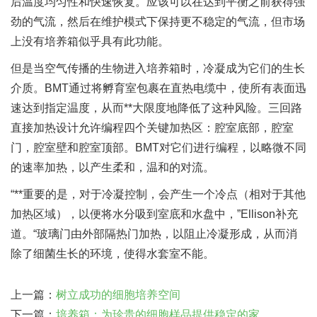
后温度均匀性和快速恢复。应该可以在达到平衡之前获得强
劲的气流，然后在维护模式下保持更不稳定的气流，但市场
上没有培养箱似乎具有此功能。
但是当空气传播的生物进入培养箱时，冷凝成为它们的生长
介质。BMT通过将孵育室包裹在直热电缆中，使所有表面迅
速达到指定温度，从而**大限度地降低了这种风险。三回路
直接加热设计允许编程四个关键加热区：腔室底部，腔室
门，腔室壁和腔室顶部。BMT对它们进行编程，以略微不同
的速率加热，以产生柔和，温和的对流。
“**重要的是，对于冷凝控制，会产生一个冷点（相对于其他
加热区域），以便将水分吸到室底和水盘中，”Ellison补充
道。“玻璃门由外部隔热门加热，以阻止冷凝形成，从而消
除了细菌生长的环境，使得水套室不能。
上一篇：
树立成功的细胞培养空间
下一篇：
培养箱：为珍贵的细胞样品提供稳定的家